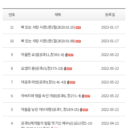
번호
제목
등록일
11
복 있는 사람 시편1편2절(2023.01.15)
2023-01-17
10
복 있는 사람 시편1편1절(2023.01.08)
2023-01-17
9
억울한 요셉(공과11,창39:1-6)
2022-05-22
8
요셉의 꿈(공과10,창37:5-10)
2022-05-22
7
야곱과 라반(공과9,창31:41-42)
2022-05-22
6
아버지와 형을 속인 야곱(공과8, 창27:1-4)
2022-05-22
5
아들을 낳은 아브라함(공과7, 창18:9-15)
2022-05-22
4
공과5(제자들의 발을 씻기신 예수님) (요13장1-10
2022-04-12